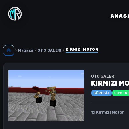
ANAS
KIRMIZI MOTOR
Mağaza
OTO GALERI
OTO GALERI
KIRMIZI M
SÜRESIZ
50% İND
1x Kırmızı Motor