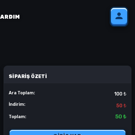
YARDIM
SIPARIŞ ÖZETI
Ara Toplam:
100 ₺
İndirim:
50 ₺
50 ₺
Toplam: