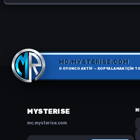
MC.MYSTERISE.COM
0
OYUNCU AKTİF — KOPYALAMAK İÇİN TI
MYSTERISE
H
mc.mysterise.com