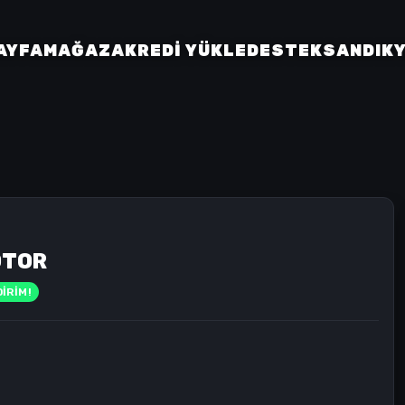
AYFA
MAĞAZA
KREDI YÜKLE
DESTEK
SANDIK
OTOR
İRİM!