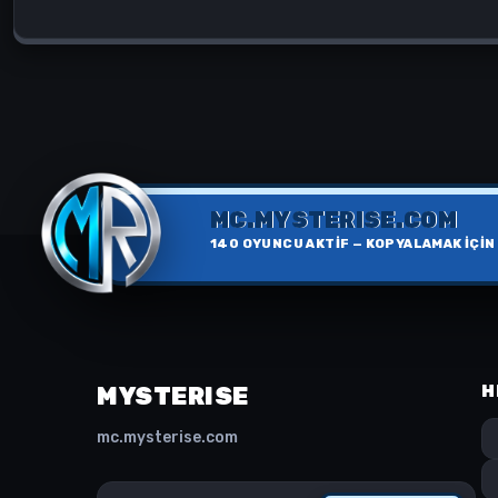
MC.MYSTERISE.COM
140
OYUNCU AKTİF — KOPYALAMAK İÇİN
MYSTERISE
H
mc.mysterise.com