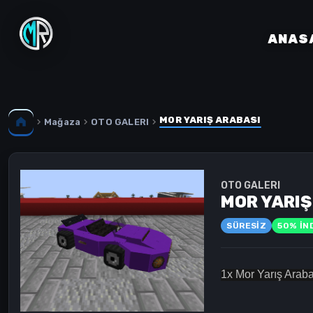
ANAS
MOR YARIŞ ARABASI
Mağaza
OTO GALERI
OTO GALERI
MOR YARIŞ
SÜRESIZ
50% İND
1x Mor Yarış Araba