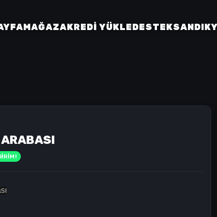
AYFA
MAĞAZA
KREDI YÜKLE
DESTEK
SANDIK
 ARABASI
İRİM!
sı