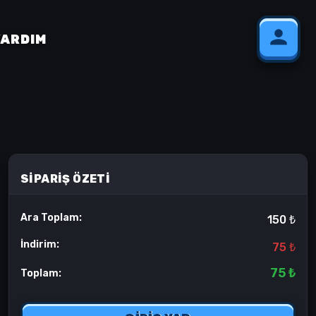
YARDIM
SIPARIŞ ÖZETI
Ara Toplam:
150 ₺
İndirim:
75 ₺
75 ₺
Toplam: