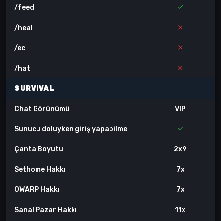
/feed
/heal
/ec
/hat
SURVIVAL
Chat Görünümü
VIP
Sunucu doluyken giriş yapabilme
Çanta Boyutu
2x9
Sethome Hakkı
7x
OWARP Hakkı
7x
Sanal Pazar Hakkı
11x