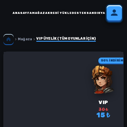
ANASAYFA
MAĞAZA
KREDI YÜKLE
DESTEK
SANDIK
YARDIM
VIP ÜYELİK (TÜM OYUNLAR İÇİN)
Mağaza
50% İNDİRİM
VIP
30 ₺
15 ₺