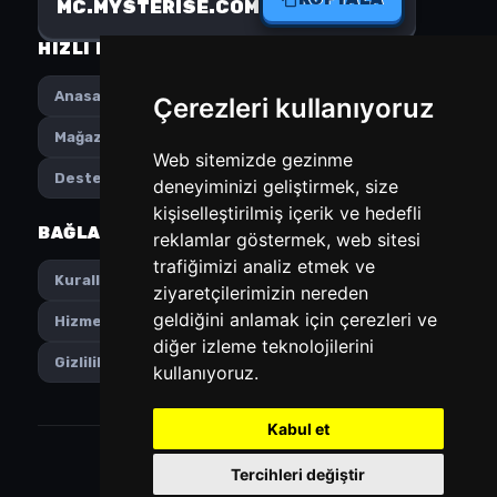
MC.MYSTERISE.COM
HIZLI MENÜ
SOSYAL MEDYA
Anasayfa
Instagram
Çerezleri kullanıyoruz
Mağaza
Discord
Web sitemizde gezinme
Destek
deneyiminizi geliştirmek, size
kişiselleştirilmiş içerik ve hedefli
BAĞLANTILAR
TERCIHLER
reklamlar göstermek, web sitesi
trafiğimizi analiz etmek ve
Türkçe
Kurallar
ziyaretçilerimizin nereden
geldiğini anlamak için çerezleri ve
TL
Hizmet Şartları
diğer izleme teknolojilerini
Gizlilik Politikası
kullanıyoruz.
Kabul et
MYSTERISE © 2026. Tüm hakları saklıdır.
Tercihleri değiştir
Powered by
LeaderOS