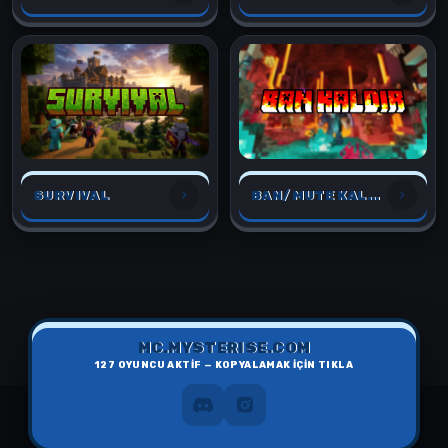
SURVIVAL
BAN/MUTE KALDIR
MC.MYSTERISE.COM
127
OYUNCU AKTİF — KOPYALAMAK İÇİN TIKLA