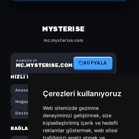
MYSTERISE
mc.mysterise.com
SUNUCU IP
KOPYALA
MC.MYSTERISE.COM
HIZLI MENÜ
SOSYAL MEDYA
Anasayfa
Instagram
Çerezleri kullanıyoruz
Mağaza
Discord
Web sitemizde gezinme
Destek
deneyiminizi geliştirmek, size
kişiselleştirilmiş içerik ve hedefli
BAĞLANTILAR
TERCIHLER
reklamlar göstermek, web sitesi
trafiğimizi analiz etmek ve