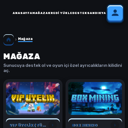
ANASAYFA
MAĞAZA
KREDI YÜKLE
DESTEK
SANDIK
YARDIM
Mağaza
MAĞAZA
Sunucuya destek ol ve oyun içi özel ayrıcalıkların kilidini
aç.
VIP ÜYELİK (TÜM OYUNLAR İÇİN)
BOX MINING