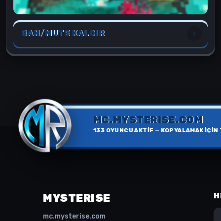
BAN/MUTE KALDIR
MC.MYSTERISE.COM
133
OYUNCU AKTİF — KOPYALAMAK İÇİN 
MYSTERISE
H
mc.mysterise.com