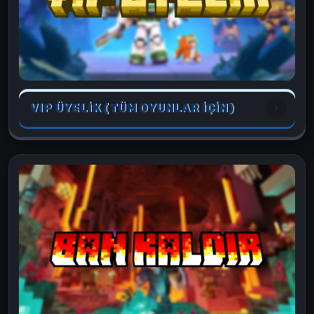
VIP ÜYELİK (TÜM OYUNLAR İÇİN)