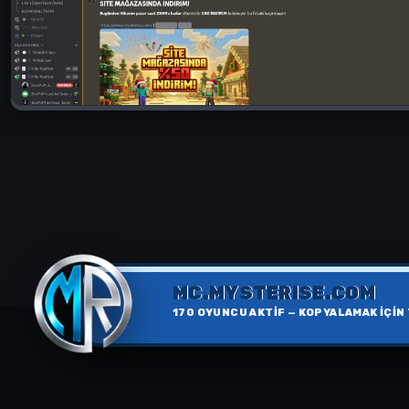
MC.MYSTERISE.COM
170
OYUNCU AKTİF — KOPYALAMAK İÇİN 