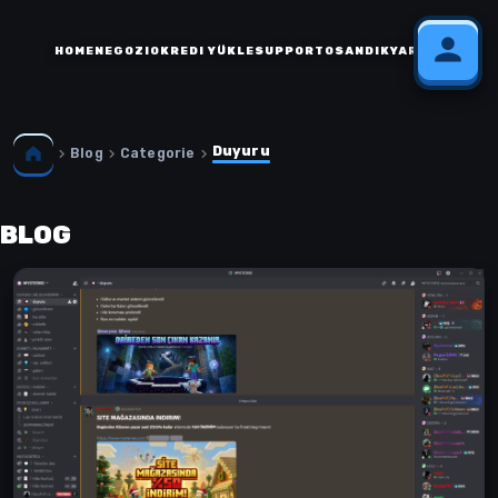
HOME
NEGOZIO
KREDI YÜKLE
SUPPORTO
SANDIK
YARDIM
Duyuru
Blog
Categorie
BLOG