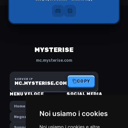
MYSTERISE
mc.mysterise.com
SERVER IP
COPY
MC.MYSTERISE.COM
MENU VELOCE
SOCIAL MEDIA
Home
Instagram
Noi usiamo i cookies
Negozio
Discord
Noi usiamo i cookies e altre
Supporto