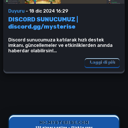
Duyuru
-
18 dic 2024 16:29
DISCORD SUNUCUMUZ |
discord.gg/mysterise
Discord sunucumuza katılarak hızlı destek
imkanı, güncellemeler ve etkinliklerden anında
haberdar olabilirsin!...
Leggi di più
MC.MYSTERISE.COM
232
players online — Click to copy