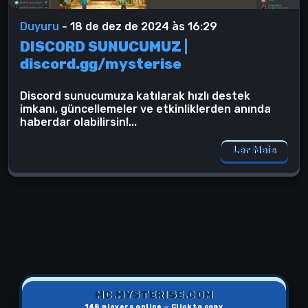
Duyuru
-
18 de dez de 2024 às 16:29
DISCORD SUNUCUMUZ |
discord.gg/mysterise
Discord sunucumuza katılarak hızlı destek
imkanı, güncellemeler ve etkinliklerden anında
haberdar olabilirsin!...
Ler Mais
MC.MYSTERISE.COM
148
players online — Click to copy