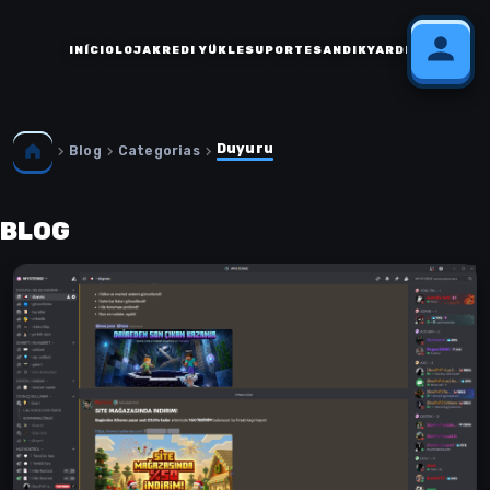
INÍCIO
LOJA
KREDI YÜKLE
SUPORTE
SANDIK
YARDIM
Duyuru
Blog
Categorias
BLOG