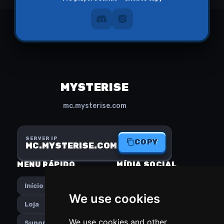
MYSTERISE
mc.mysterise.com
SERVER IP
COPY
MC.MYSTERISE.COM
MENU RÁPIDO
MÍDIA SOCIAL
Início
Instagram
We use cookies
Loja
Discord
We use cookies and other
Suporte