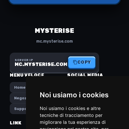
MYSTERISE
mc.mysterise.com
SERVER IP
COPY
MC.MYSTERISE.COM
MENU VELOCE
SOCIAL MEDIA
Home
Instagram
Noi usiamo i cookies
Negozio
Discord
Noi usiamo i cookies e altre
Supporto
tecniche di tracciamento per
migliorare la tua esperienza di
LINK
PREFERENCES