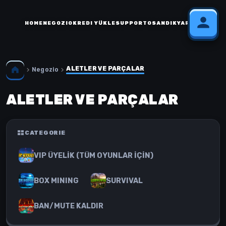
HOME
NEGOZIO
KREDI YÜKLE
SUPPORTO
SANDIK
YARDIM
ALETLER VE PARÇALAR
Negozio
ALETLER VE PARÇALAR
CATEGORIE
VIP ÜYELİK (TÜM OYUNLAR İÇİN)
BOX MINING
SURVIVAL
BAN/MUTE KALDIR