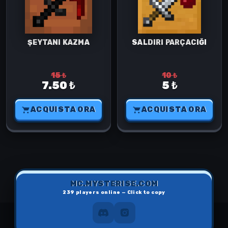
ŞEYTANI KAZMA
SALDIRI PARÇACIĞI
15 ₺
10 ₺
7.50 ₺
5 ₺
ACQUISTA ORA
ACQUISTA ORA
MC.MYSTERISE.COM
239
players online — Click to copy