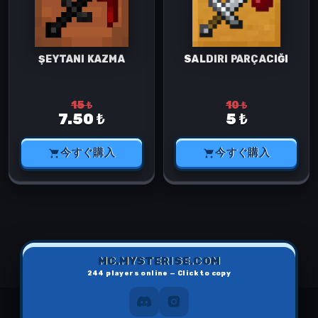
ŞEYTANI KAZMA
SALDIRI PARÇACIĞI
15 ₺
10 ₺
7.50 ₺
5 ₺
今すぐ購入
今すぐ購入
MC.MYSTERISE.COM
244
players online — Click to copy