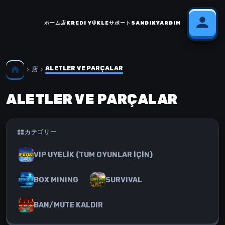
ホーム
店
KREDI YÜKLE
サポート
SANDIK
YARDIM
ALETLER VE PARÇALAR
店
ALETLER VE PARÇALAR
カテゴリー
VIP ÜYELİK (TÜM OYUNLAR İÇİN)
BOX MINING
SURVIVAL
BAN/MUTE KALDIR