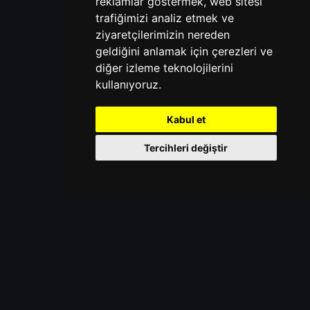
reklamlar göstermek, web sitesi
trafiğimizi analiz etmek ve
ziyaretçilerimizin nereden
geldiğini anlamak için çerezleri ve
diğer izleme teknolojilerini
kullanıyoruz.
Kabul et
Tercihleri değiştir
KAYDIR
YENI OYUN MODU
SURVIVAL 1.21.11