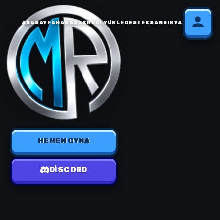
ANASAYFA
MAĞAZA
KREDI YÜKLE
DESTEK
SANDIK
YARDIM
HEMEN OYNA
DISCORD