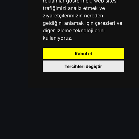
reklamlar göstermek, web sitesi
trafiğimizi analiz etmek ve
ziyaretçilerimizin nereden
geldiğini anlamak için çerezleri ve
diğer izleme teknolojilerini
kullanıyoruz.
Kabul et
Tercihleri değiştir
KAYDIR
YENI OYUN MODU
SURVIVAL 1.21.11