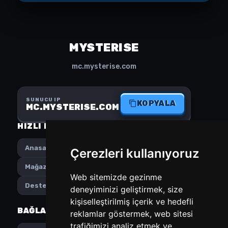
MYSTERISE
mc.mysterise.com
SUNUCU IP
KOPYALA
MC.MYSTERISE.COM
HIZLI MENÜ
SOSYAL MEDYA
Anasayfa
Instagram
Çerezleri kullanıyoruz
Mağaza
Discord
Web sitemizde gezinme
Destek
deneyiminizi geliştirmek, size
kişiselleştirilmiş içerik ve hedefli
BAĞLANTILAR
TERCIHLER
reklamlar göstermek, web sitesi
trafiğimizi analiz etmek ve