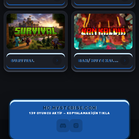
SURVIVAL
BAN/MUTE KALDIR
MC.MYSTERISE.COM
139
OYUNCU AKTİF — KOPYALAMAK İÇİN TIKLA