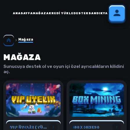
ANASAYFA
MAĞAZA
KREDI YÜKLE
DESTEK
SANDIK
YARDIM
Mağaza
MAĞAZA
Sunucuya destek ol ve oyun içi özel ayrıcalıkların kilidini
aç.
VIP ÜYELİK (TÜM OYUNLAR İÇİN)
BOX MINING