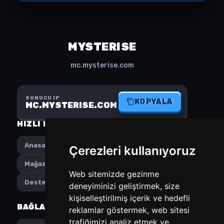
MYSTERISE
mc.mysterise.com
SUNUCU IP
KOPYALA
MC.MYSTERISE.COM
HIZLI MENÜ
SOSYAL MEDYA
Anasayfa
Instagram
Çerezleri kullanıyoruz
Mağaza
Discord
Web sitemizde gezinme
Destek
deneyiminizi geliştirmek, size
kişiselleştirilmiş içerik ve hedefli
BAĞLANTILAR
TERCIHLER
reklamlar göstermek, web sitesi
trafiğimizi analiz etmek ve