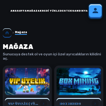
ANASAYFA
MAĞAZA
KREDI YÜKLE
DESTEK
SANDIK
YARDIM
Mağaza
MAĞAZA
Sunucuya destek ol ve oyun içi özel ayrıcalıkların kilidini
aç.
VIP ÜYELİK (TÜM OYUNLAR İÇİN)
BOX MINING