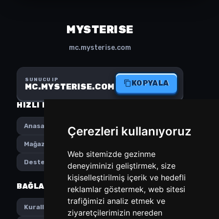
MYSTERISE
mc.mysterise.com
SUNUCU IP
KOPYALA
MC.MYSTERISE.COM
HIZLI MENÜ
SOSYAL MEDYA
Anasayfa
Instagram
Çerezleri kullanıyoruz
Mağaza
Discord
Web sitemizde gezinme
Destek
deneyiminizi geliştirmek, size
kişiselleştirilmiş içerik ve hedefli
BAĞLANTILAR
TERCIHLER
reklamlar göstermek, web sitesi
trafiğimizi analiz etmek ve
Türkçe
Kurallar
ziyaretçilerimizin nereden