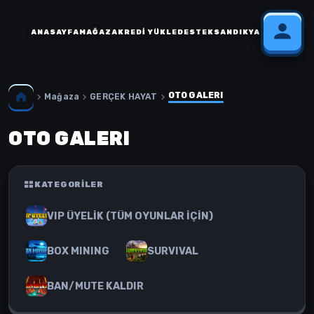
ANASAYFA
MAĞAZA
KREDI YÜKLE
DESTEK
SANDIK
YARDIM
OTO GALERI
Mağaza
GERÇEK HAYAT
OTO GALERI
KATEGORILER
VIP ÜYELİK (TÜM OYUNLAR İÇİN)
BOX MINING
SURVIVAL
BAN/MUTE KALDIR