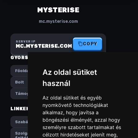
MYSTERISE
mc.mysterise.com
SERVER IP
COPY
MC.MYSTERISE.COM
GYORS MENÜ
KÖZÖSSÉGI MÉDIA
Az oldal sütiket
Főoldal
Instagram
használ
Bolt
Discord
Támogatás
Az oldal sütiket és egyéb
nyomkövető technológiákat
LINKEK
PREFERENCES
alkalmaz, hogy javítsa a
böngészési élményét, azzal hogy
Magyar
Szabályok
személyre szabott tartalmakat és
TL
Szolgáltatási
célzott hirdetéseket jelenít meg,
feltételek