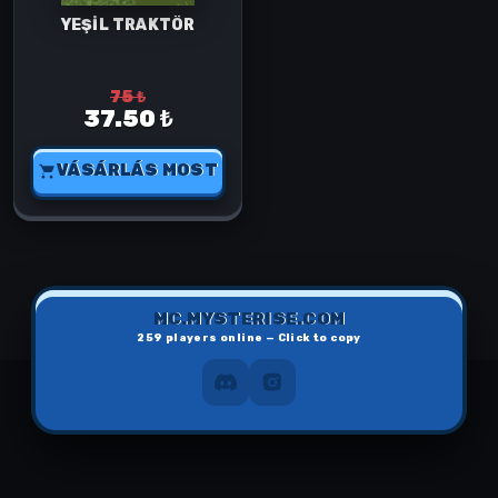
YEŞİL TRAKTÖR
75 ₺
37.50 ₺
VÁSÁRLÁS MOST
MC.MYSTERISE.COM
259
players online — Click to copy