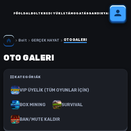
FŐOLDAL
BOLT
KREDI YÜKLE
TÁMOGATÁS
SANDIK
YARDIM
OTO GALERI
Bolt
GERÇEK HAYAT
OTO GALERI
KATEGÓRIÁK
VIP ÜYELİK (TÜM OYUNLAR İÇİN)
BOX MINING
SURVIVAL
BAN/MUTE KALDIR