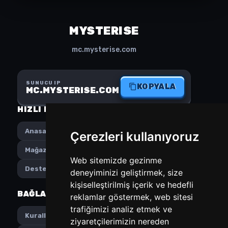
MYSTERISE
mc.mysterise.com
SUNUCU IP
KOPYALA
MC.MYSTERISE.COM
HIZLI MENÜ
SOSYAL MEDYA
Anasayfa
Instagram
Çerezleri kullanıyoruz
Mağaza
Discord
Web sitemizde gezinme
Destek
deneyiminizi geliştirmek, size
kişiselleştirilmiş içerik ve hedefli
BAĞLANTILAR
TERCIHLER
reklamlar göstermek, web sitesi
trafiğimizi analiz etmek ve
Türkçe
Kurallar
ziyaretçilerimizin nereden