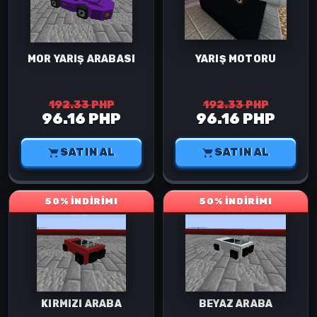
MOR YARIŞ ARABASI
YARIŞ MOTORU
192.33 PHP
192.33 PHP
96.16 PHP
96.16 PHP
SATIN AL
SATIN AL
50% İNDİRİM!
50% İNDİRİM!
KIRMIZI ARABA
BEYAZ ARABA