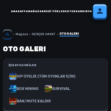
ANASAYFA
MAĞAZA
KREDI YÜKLE
DESTEK
SANDIK
YARDIM
OTO GALERI
Mağaza
GERÇEK HAYAT
OTO GALERI
KATEGORILER
VIP ÜYELİK (TÜM OYUNLAR İÇİN)
BOX MINING
SURVIVAL
BAN/MUTE KALDIR